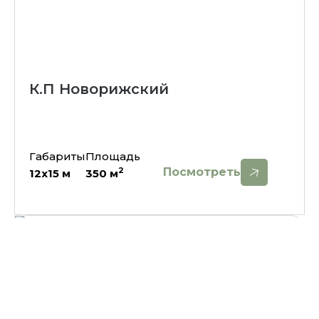
К.П Новорижский
Габариты
Площадь
Посмотреть
2
12х15
м
350
м