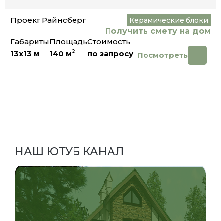
Проект Райнсберг
Керамические блоки
Получить смету на дом
Габариты
Площадь
Стоимость
2
13x13
м
140
м
по запросу
Посмотреть
НАШ ЮТУБ КАНАЛ