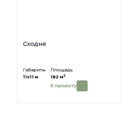
Сходня
Габариты
Площадь
2
11х11
м
182
м
К проекту