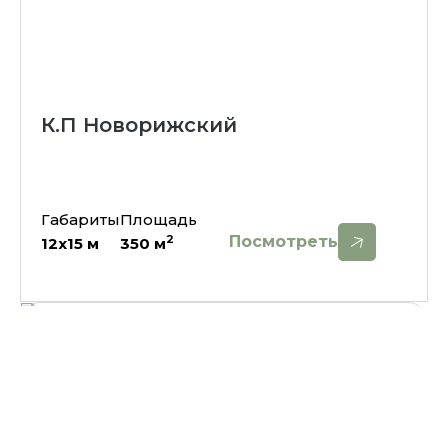
К.П Новорижский
Габариты
Площадь
Посмотреть
2
12х15
м
350
м