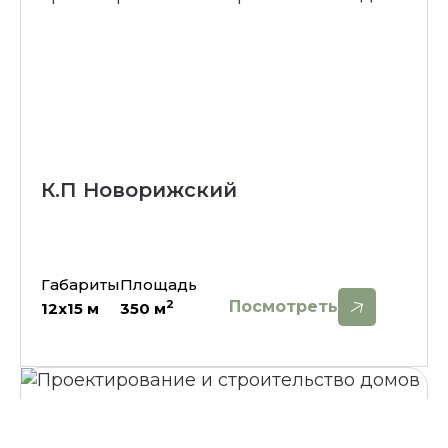
К.П Новорижский
Габариты
Площадь
Посмотреть
2
12х15
м
350
м