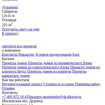
Духанино
Габариты
12x11
м
Площадь
2
225
м
Получить смету на дом
К проекту
смотреть все проекты
о компании
Контакты
Вакансии
Условия кредитования
Блог
Каталог
Проекты домов
Проекты домов из керамического блока
Проекты домов из газосиликатного блока
Проекты домов из
клееного бруса
Проекты домов из кирпича
Проекты
каркасных домов
Как мы работаем
Индивидуальный проект
Стоимость и сроки
Примеры работ
Отзывы
Контакты
+7 495 972 16 43
Заказать звонок
info@sk-klewer.ru
Московская обл. Дедовск,